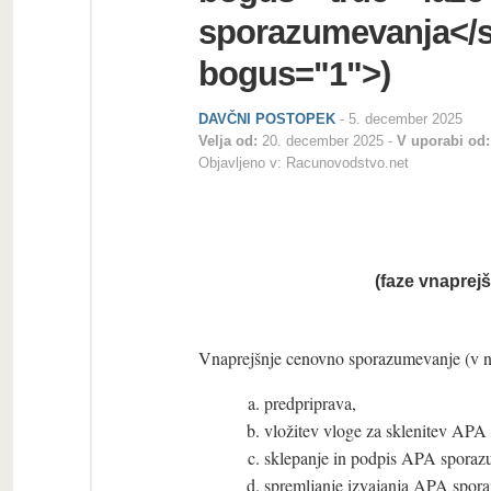
sporazumevanja</s
bogus="1">)
DAVČNI POSTOPEK
-
5. december 2025
Velja od:
20. december 2025
V uporabi od:
Objavljeno v:
Racunovodstvo.net
(
faze vnaprej
Vnaprejšnje cenovno sporazumevanje (v n
predpriprava,
vložitev vloge za sklenitev APA
sklepanje in podpis APA sporaz
spremljanje izvajanja APA spor