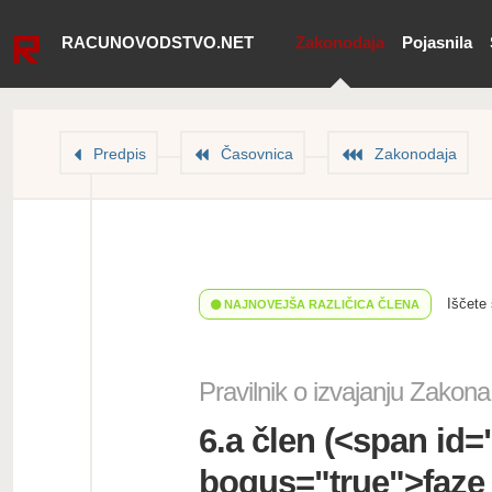
RACUNOVODSTVO.NET
Zakonodaja
Pojasnila
Predpis
Časovnica
Zakonodaja
Iščete
NAJNOVEJŠA RAZLIČICA ČLENA
Pravilnik o izvajanju Zako
6.a člen (<span id
bogus="true"> faze