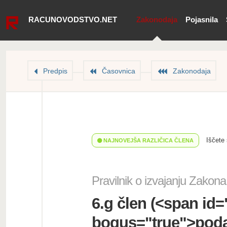
RACUNOVODSTVO.NET
Zakonodaja
Pojasnila
Predpis
Časovnica
Zakonodaja
Iščete
NAJNOVEJŠA RAZLIČICA ČLENA
Pravilnik o izvajanju Zako
6.g člen (<span id
bogus="true"> poda