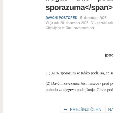
sporazuma</span>
DAVČNI POSTOPEK
-
5. december 2025
Velja od:
20. december 2025
V uporabi od:
Objavljeno v:
Racunovodstvo.net
(
pod
(1) APA sporazum se lahko podaljša, če 
(2) Davčni zavezanec šest mesecev pred 
pobudo za njegovo podaljšanje. Glede poda
PREJŠNJI ČLEN
N