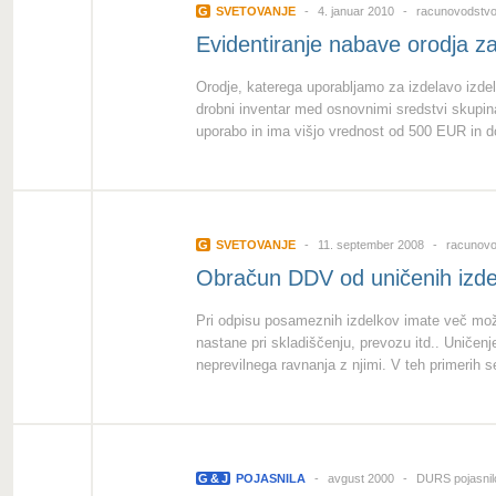
G
SVETOVANJE
4. januar 2010
racunovodstvo
Evidentiranje nabave orodja z
Orodje, katerega uporabljamo za izdelavo izde
drobni inventar med osnovnimi sredstvi skupin
uporabo in ima višjo vrednost od 500 EUR in d
G
SVETOVANJE
11. september 2008
racunovo
Obračun DDV od uničenih izde
Pri odpisu posameznih izdelkov imate več možn
nastane pri skladiščenju, prevozu itd.. Uničenj
neprevilnega ravnanja z njimi. V teh primerih s
G
&
J
POJASNILA
avgust 2000
DURS pojasni