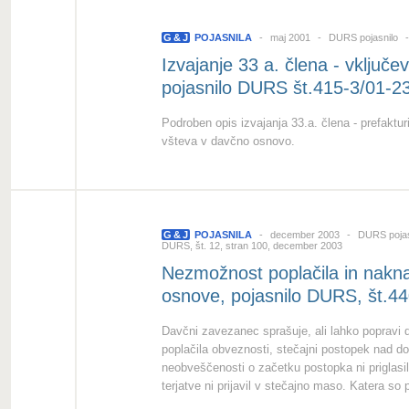
G
&
J
POJASNILA
maj 2001
DURS pojasnilo
Izvajanje 33 a. člena - vključ
pojasnilo DURS št.415-3/01-2
Podroben opis izvajanja 33.a. člena - prefaktu
všteva v davčno osnovo.
G
&
J
POJASNILA
december 2003
DURS pojas
DURS, št. 12, stran 100, december 2003
Nezmožnost poplačila in nak
osnove, pojasnilo DURS, št.4
Davčni zavezanec sprašuje, ali lahko popravi
poplačila obveznosti, stečajni postopek nad d
neobveščenosti o začetku postopka ni priglasi
terjatve ni prijavil v stečajno maso. Katera so 