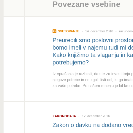
Povezane vsebine
G
SVETOVANJE
14. december 2010
racunovod
Preuredili smo poslovni prostor
bomo imeli v najemu tudi mi d
Kako knjižimo ta vlaganja in 
potrebujemo?
Iz vprašanja je razbrati, da ste za investitorja 
njegove potrebe in ne zgolj tisti del, ki ga imate
za vaše potrebe. Po našem mnenju je bil krono
ZAKONODAJA
12. december 2016
Zakon o davku na dodano vre