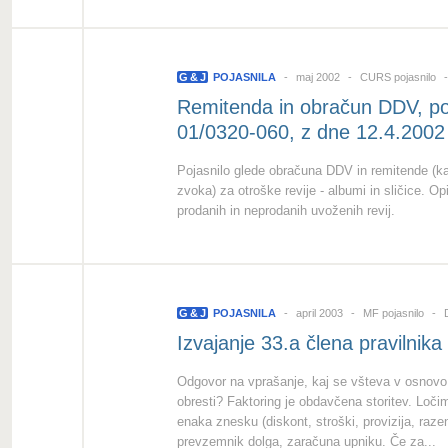
G
&
J
POJASNILA
maj 2002
CURS pojasnilo
Remitenda in obračun DDV, po
01/0320-060, z dne 12.4.2002
Pojasnilo glede obračuna DDV in remitende (kal
zvoka) za otroške revije - albumi in sličice.
prodanih in neprodanih uvoženih revij.
G
&
J
POJASNILA
april 2003
MF pojasnilo
D
Izvajanje 33.a člena pravilnika 
Odgovor na vprašanje, kaj se všteva v osnovo
obresti? Faktoring je obdavčena storitev. Loči
enaka znesku (diskont, stroški, provizija, raze
prevzemnik dolga, zaračuna upniku. Če za...