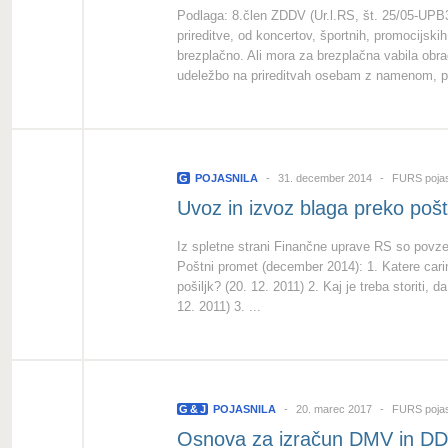
Podlaga: 8.člen ZDDV (Ur.l.RS, št. 25/05-UPB3
prireditve, od koncertov, športnih, promocijski
brezplačno. Ali mora za brezplačna vabila obr
udeležbo na prireditvah osebam z namenom, p
G
POJASNILA
31. december 2014
FURS pojas
Uvoz in izvoz blaga preko poš
Iz spletne strani Finančne uprave RS so povzet
Poštni promet (december 2014): 1. Katere carin
pošiljk? (20. 12. 2011) 2. Kaj je treba storiti, 
12. 2011) 3. ...
G
&
J
POJASNILA
20. marec 2017
FURS pojas
Osnova za izračun DMV in DDV p