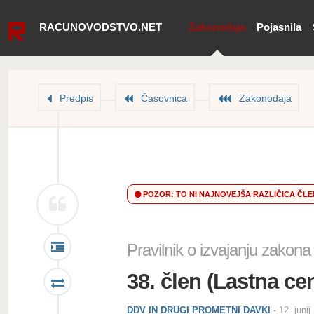
RACUNOVODSTVO.NET
Zakonodaja
Pojasnila
Predpis
Časovnica
Zakonodaja
POZOR: TO NI NAJNOVEJŠA RAZLIČICA ČL
Pravilnik o izvajanju zako
38. člen (Lastna ce
DDV IN DRUGI PROMETNI DAVKI
-
12. junij