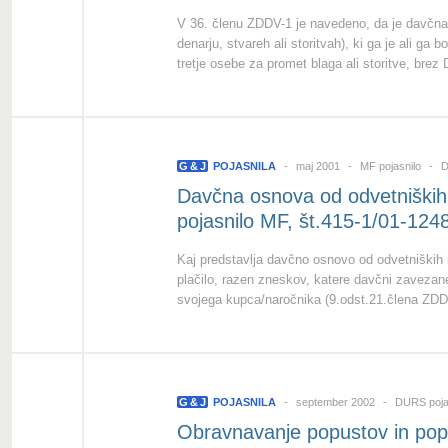
V 36. členu ZDDV-1 je navedeno, da je davčna 
denarju, stvareh ali storitvah), ki ga je ali ga
tretje osebe za promet blaga ali storitve, brez 
G
&
J
POJASNILA
maj 2001
MF pojasnilo
Da
Davčna osnova od odvetniških in
pojasnilo MF, št.415-1/01-124
Kaj predstavlja davčno osnovo od odvetniških in
plačilo, razen zneskov, katere davčni zavezan
svojega kupca/naročnika (9.odst.21.člena ZDD
G
&
J
POJASNILA
september 2002
DURS poja
Obravnavanje popustov in pop