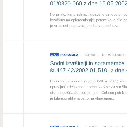
01/0320-060 z dne 16.05.200
Pojasnilo, kaj predstavlja davčno osnovo pri 
izvoženo na oplemenitenje, potem ko je bilo 
je vrednost popravila, predelave, obdelave.
G
&
J
POJASNILA
maj 2002
DURS pojasnilo
Sodni izvršitelji in sprememb
št.447-42/2002 01 510, z dne
Pojasnilo po kakšni stopnji (19% ali 20%) sodni
opravljanju dejavnosti sodne izvržbe za strošk
strani sodišča še niso potrjeni. Celoten potek 
je bila uporabljena oziroma obračunan...