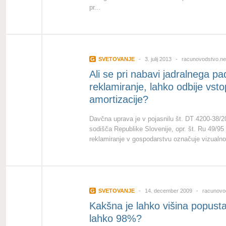
pr...
G
SVETOVANJE
3. julij 2013
racunovodstvo.ne
Ali se pri nabavi jadralnega 
reklamiranje, lahko odbije vst
amortizacije?
Davčna uprava je v pojasnilu št. DT 4200-38/
sodišča Republike Slovenije, opr. št. Ru 49/95
reklamiranje v gospodarstvu označuje vizualno,
G
SVETOVANJE
14. december 2009
racunovod
Kakšna je lahko višina popusta
lahko 98%?