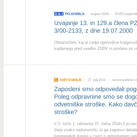
G
&
J
POJASNILA
avgust 2000
DURS pojasni
Izvajanje 13. in 129.a člena 
3/00-2133, z dne 19.07.2000
Obrazložitev, kaj je zadja ugotovljiva knjigov
kupljenega pred uvedbo ZDDV in prodano po 
G
SVETOVANJE
27. julij 2010
racunovodstvo.n
Zaposleni smo odpovedali pog
Poleg odpravnine smo se dogov
odvetniške stroške. Kako davč
stroške?
V 5. točki 1. odstavka 37. čelna ZDoh-2 je na
šteje vsako nadomestilo, ki ga zagotovi delod
kateregakoli pogoja v zvezi s prenehanjem velj