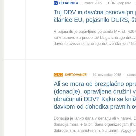
G
POJASNILA
marec 2005
DURS pojasnilo
Tuj DDV in davčna osnova pri p
članice EU, pojasnilo DURS, š
V pojasnilu je objavljeno pojasnilo MF, št. 426
se v osnovo za pridobitev blaga iz druge države
davčni zavezanec iz druge države članice? Ne
G
&
J
SVETOVANJE
19. november 2015
racun
Ali se mora od brezplačno opr
(donacije), opravljene družini 
obračunati DDV? Kako se knjiži
davkom od dohodka pravnih o
Donacija je lahko dana v denarju ali v naravi.
donacija mora le ta biti dana organizacijam (h
dobrodelnim, znanstvenim, kulturnim, vzgojno-i