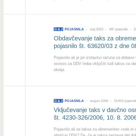
G
&
J
POJASNILA
maj 2003
MF pojasnilo
D
Obdavčevanje taks za obremen
pojasnilo št. 63620/03 z dne 
Pojasnilo ali je pri izstavitvi računa za doba
osnovo za DDV treba vključiti tudi takso za 
okolja.
G
&
J
POJASNILA
avgust 2006
DURS pojasni
Vključevanje taks v davčno o
št. 4230-326/2006, 10. 8. 200
Pojasnilo ali se takse za obremenitev vode in 
obračun DDV? Da, če je taksa sestavni del dob