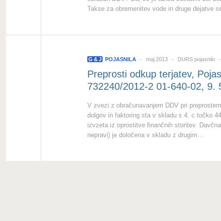
Takse za obremenitev vode in druge dejatve se
G
&
J
POJASNILA
maj 2013
DURS pojasnilo
Preprosti odkup terjatev, Poja
732240/2012-2 01-640-02, 9. 
V zvezi z obračunavanjem DDV pri preprostem o
dolgov in faktoring sta v skladu s 4. c točko
izvzeta iz oprostitve finančnih storitev. Davčn
nepravi) je določena v skladu z drugim...