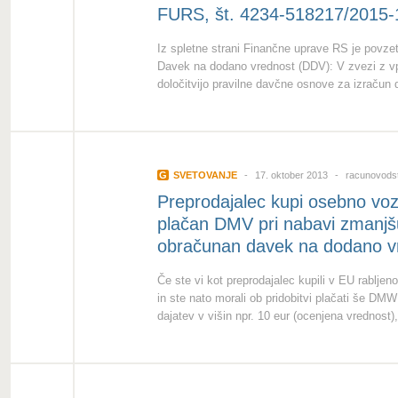
FURS, št. 4234-518217/2015-1
Iz spletne strani Finančne uprave RS je povzeto
Davek na dodano vrednost (DDV): V zvezi z v
določitvijo pravilne davčne osnove za izračun
G
SVETOVANJE
17. oktober 2013
racunovodst
Preprodajalec kupi osebno vozi
plačan DMV pri nabavi zmanjšuj
obračunan davek na dodano vre
Če ste vi kot preprodajalec kupili v EU rabljen
in ste nato morali ob pridobitvi plačati še DMW
dajatev v višin npr. 10 eur (ocenjena vrednost), 