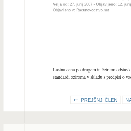
Velja od:
27. junij 2007
Objavljeno:
12. juni
Objavljeno v:
Racunovodstvo.net
Lastna cena po drugem in četrtem odstav
standardi oziroma v skladu s predpisi o v
PREJŠNJI ČLEN
N