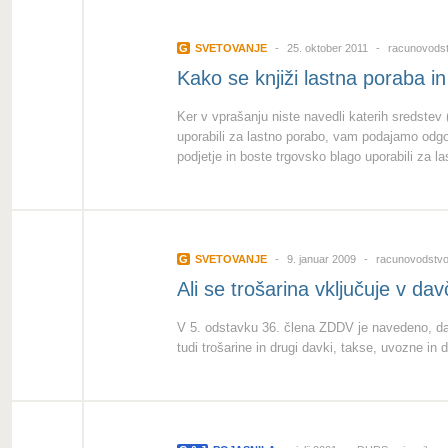
G
SVETOVANJE
25. oktober 2011
racunovodst
Kako se knjiži lastna poraba 
Ker v vprašanju niste navedli katerih sredstev 
uporabili za lastno porabo, vam podajamo odgo
podjetje in boste trgovsko blago uporabili za la
G
SVETOVANJE
9. januar 2009
racunovodstvo
Ali se trošarina vključuje v 
V 5. odstavku 36. člena ZDDV je navedeno, da
tudi trošarine in drugi davki, takse, uvozne in