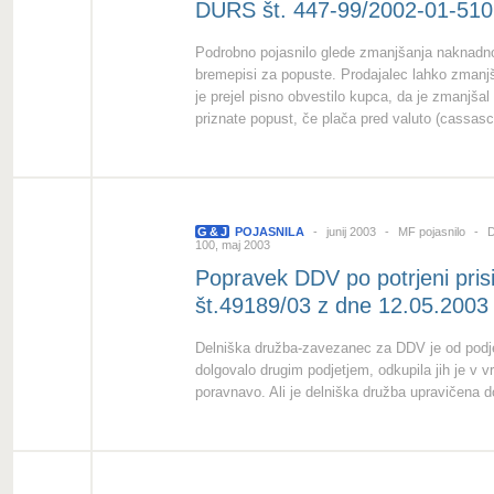
DURS št. 447-99/2002-01-510
Podrobno pojasnilo glede zmanjšanja naknadno 
bremepisi za popuste. Prodajalec lahko zman
je prejel pisno obvestilo kupca, da je zmanjša
priznate popust, če plača pred valuto (cassasc
G
&
J
POJASNILA
junij 2003
MF pojasnilo
D
100, maj 2003
Popravek DDV po potrjeni prisi
št.49189/03 z dne 12.05.2003
Delniška družba-zavezanec za DDV je od podjetj
dolgovalo drugim podjetjem, odkupila jih je v vr
poravnavo. Ali je delniška družba upravičena 