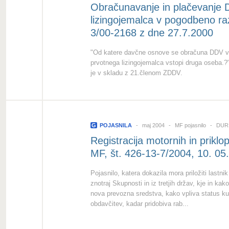
Obračunavanje in plačevanje 
lizingojemalca v pogodbeno ra
3/00-2168 z dne 27.7.2000
"Od katere davčne osnove se obračuna DDV v
prvotnega lizingojemalca vstopi druga oseba.?"
je v skladu z 21.členom ZDDV.
G
POJASNILA
maj 2004
MF pojasnilo
DURS,
Registracija motornih in priklop
MF, št. 426-13-7/2004, 10. 05
Pojasnilo, katera dokazila mora priložiti lastnik
znotraj Skupnosti in iz tretjih držav, kje in k
nova prevozna sredstva, kako vpliva status ku
obdavčitev, kadar pridobiva rab...