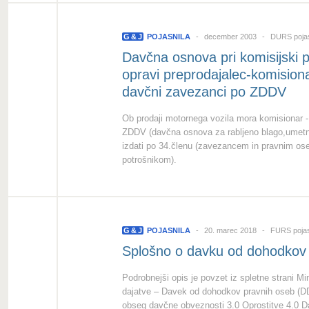
G
&
J
POJASNILA
december 2003
DURS pojas
Davčna osnova pri komisijski pr
opravi preprodajalec-komisiona
davčni zavezanci po ZDDV
Ob prodaji motornega vozila mora komisionar -
ZDDV (davčna osnova za rabljeno blago,umetni
izdati po 34.členu (zavezancem in pravnim os
potrošnikom).
G
&
J
POJASNILA
20. marec 2018
FURS pojas
Splošno o davku od dohodkov 
Podrobnejši opis je povzet iz spletne strani Mi
dajatve – Davek od dohodkov pravnih oseb (D
obseg davčne obveznosti 3.0 Oprostitve 4.0 