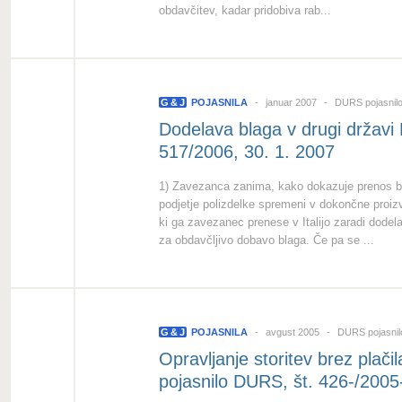
obdavčitev, kadar pridobiva rab...
G
&
J
POJASNILA
januar 2007
DURS pojasnil
Dodelava blaga v drugi državi
517/2006, 30. 1. 2007
1) Zavezanca zanima, kako dokazuje prenos blag
podjetje polizdelke spremeni v dokončne proi
ki ga zavezanec prenese v Italijo zaradi dode
za obdavčljivo dobavo blaga. Če pa se ...
G
&
J
POJASNILA
avgust 2005
DURS pojasni
Opravljanje storitev brez plač
pojasnilo DURS, št. 426-/2005