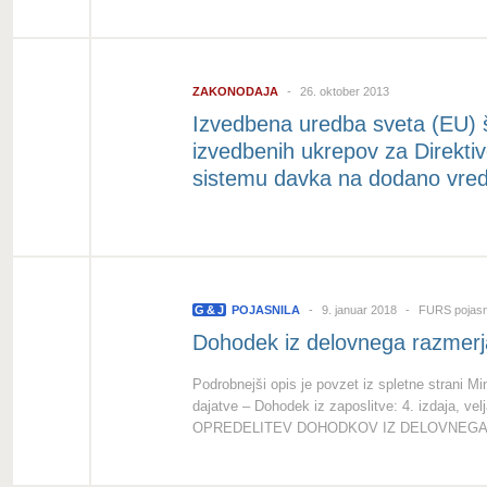
ZAKONODAJA
26. oktober 2013
Izvedbena uredba sveta (EU) š
izvedbenih ukrepov za Direkt
sistemu davka na dodano vre
G
&
J
POJASNILA
9. januar 2018
FURS pojasn
Dohodek iz delovnega razmerj
Podrobnejši opis je povzet iz spletne strani Mi
dajatve – Dohodek iz zaposlitve: 4. izdaja, 
OPREDELITEV DOHODKOV IZ DELOVNEG