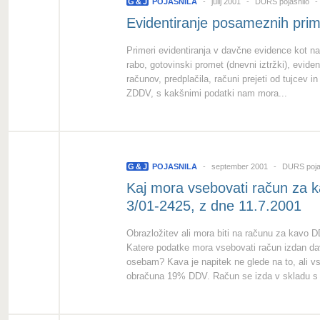
G
&
J
POJASNILA
julij 2001
DURS pojasnilo
Evidentiranje posameznih pri
Primeri evidentiranja v davčne evidence kot na
rabo, gotovinski promet (dnevni iztržki), eviden
računov, predplačila, računi prejeti od tujcev i
ZDDV, s kakšnimi podatki nam mora...
G
&
J
POJASNILA
september 2001
DURS poja
Kaj mora vsebovati račun za k
3/01-2425, z dne 11.7.2001
Obrazložitev ali mora biti na računu za kavo 
Katere podatke mora vsebovati račun izdan d
osebam? Kava je napitek ne glede na to, ali v
obračuna 19% DDV. Račun se izda v skladu s 3