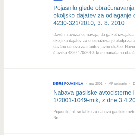
Pojasnilo glede obračunavanja
okoljsko dajatev za odlaganje
4230-321/2010, 3. 8. 2010
Davčni zavezanec navaja, da ga kot izvajalca
okoljska dajatev za onesnaževanje okolja zara
davčno osnovo za storitev javne službe. Nav
številka 4230-170/2010, ki se nanaša na obrač
G
&
J
POJASNILA
maj 2001
MF pojasnilo
Da
Nabava gasilske avtocisterne i
1/2001-1049-mik, z dne 3.4.2
Pojasnilo, ali se lahko za nabavo gasilske avt
Ne