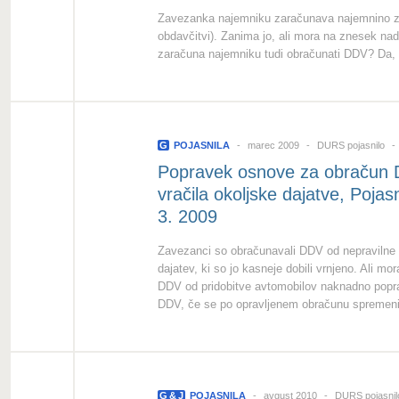
Zavezanka najemniku zaračunava najemnino z
obdavčitvi). Zanima jo, ali mora na znesek na
zaračuna najemniku tudi obračunati DDV? Da, 
G
POJASNILA
marec 2009
DURS pojasnilo
Popravek osnove za obračun DD
vračila okoljske dajatve, Poja
3. 2009
Zavezanci so obračunavali DDV od nepravilne os
dajatev, ki so jo kasneje dobili vrnjeno. Ali 
DDV od pridobitve avtomobilov naknadno popra
DDV, če se po opravljenem obračunu spremenij
G
&
J
POJASNILA
avgust 2010
DURS pojasni