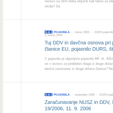
osnovo za DDV treba vključiti tudi takso za 
okolja? Da.
G
&
J
POJASNILA
marec 2005
DURS pojasnil
3, marec 2005
Tuj DDV in davčna osnova pri p
članice EU, pojasnilo DURS, š
V pojasnilu je objavljeno pojasnilo MF, št. 426
se v osnovo za pridobitev blaga iz druge države
davčni zavezanec iz druge države članice? Ne
G
&
J
POJASNILA
september 2006
DURS poja
Zaračunavanje NUSZ in DDV, P
19/2006, 11. 9. 2006