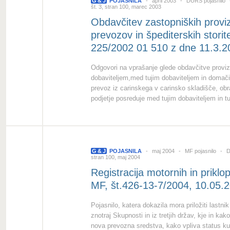
G
&
J
POJASNILA
april 2003
DURS pojasnilo
št. 3, stran 100, marec 2003
Obdavčitev zastopniških provizi
prevozov in špediterskih stori
225/2002 01 510 z dne 11.3.2
Odgovori na vprašanje glede obdavčitve proviz
dobaviteljem,med tujim dobaviteljem in domači
prevoz iz carinskega v carinsko skladišče, o
podjetje posreduje med tujim dobaviteljem in tu
G
&
J
POJASNILA
maj 2004
MF pojasnilo
Da
stran 100, maj 2004
Registracija motornih in priklop
MF, št.426-13-7/2004, 10.05.
Pojasnilo, katera dokazila mora priložiti lastnik
znotraj Skupnosti in iz tretjih držav, kje in k
nova prevozna sredstva, kako vpliva status ku