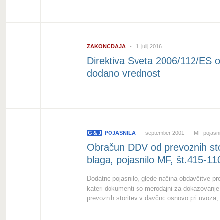
ZAKONODAJA
1. julij 2016
Direktiva Sveta 2006/112/ES 
dodano vrednost
G
&
J
POJASNILA
september 2001
MF pojasni
Obračun DDV od prevoznih sto
blaga, pojasnilo MF, št.415-1
Dodatno pojasnilo, glede načina obdavčitve pr
kateri dokumenti so merodajni za dokazovanje 
prevoznih storitev v davčno osnovo pri uvoza,