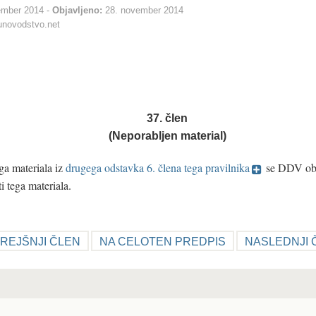
ember 2014
Objavljeno:
28. november 2014
novodstvo.net
37. člen
(Neporabljen material)
a materiala iz
drugega odstavka 6. člena tega pravilnika
se DDV obr
i tega materiala.
REJŠNJI ČLEN
NA CELOTEN PREDPIS
NASLEDNJI 