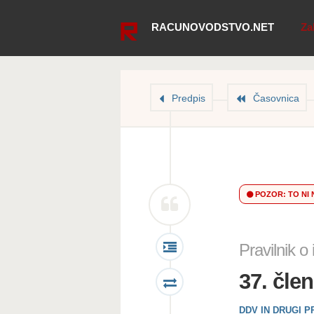
RACUNOVODSTVO.NET
Za
Predpis
Časovnica
POZOR: TO NI 
Pravilnik 
37. čle
DDV IN DRUGI 