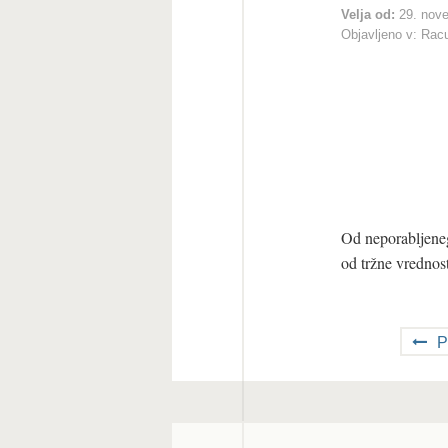
Velja od:
29. nov
Objavljeno v:
Racu
Od neporabljeneg
od tržne vrednost
P