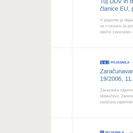
Tuj DDV in d
članice EU,
V pojasnilu je obja
se v osnovo za prid
davčni zavezanec i
G
&
J
POJASNILA
Zaračunavan
19/2006, 11.
Zavezanka najemni
obdavčitvi). Zanim
zaračuna najemniku
G
POJASNILA
ma