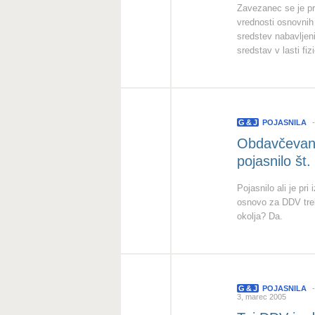
Zavezanec se je pr
vrednosti osnovnih
sredstev nabavljen
sredstav v lasti fi
G
&
J
POJASNILA
Obdavčevanj
pojasnilo št
Pojasnilo ali je pr
osnovo za DDV treb
okolja? Da.
G
&
J
POJASNILA
3, marec 2005