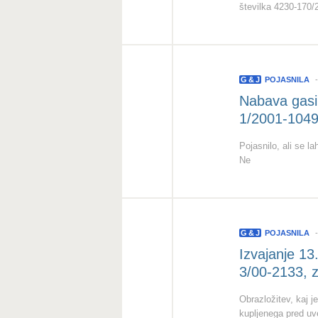
številka 4230-170/
G
&
J
POJASNILA
Nabava gasil
1/2001-1049
Pojasnilo, ali se 
Ne
G
&
J
POJASNILA
Izvajanje 13
3/00-2133, 
Obrazložitev, kaj j
kupljenega pred u