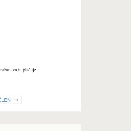
ačunava in plačuje
ČLEN