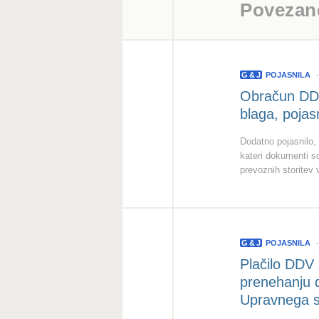
Povezan
G
&
J
POJASNILA
Obračun DDV
blaga, pojas
Dodatno pojasnilo,
kateri dokumenti s
prevoznih storitev
G
&
J
POJASNILA
Plačilo DDV
prenehanju 
Upravnega s