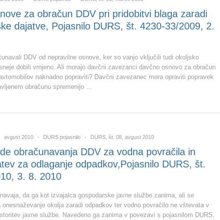
ove za obračun DDV pri pridobitvi blaga zaradi
jske dajatve, Pojasnilo DURS, št. 4230-33/2009, 2.
unavali DDV od nepravilne osnove, ker so vanjo vključili tudi okoljsko
kasneje dobili vrnjeno. Ali morajo davčni zavezanci davčno osnovo za obračun
avtomobilov naknadno popraviti? Davčni zavezanec mora opraviti popravek
vljenem obračunu spremenijo ...
avgust 2010
DURS pojasnilo
DURS, št. 08, avgust 2010
lede obračunavanja DDV za vodna povračila in
atev za odlaganje odpadkov,Pojasnilo DURS, št.
10, 3. 8. 2010
avaja, da ga kot izvajalca gospodarske javne službe zanima, ali se
a onesnaževanje okolja zaradi odpadkov ter vodno povračilo ne vštevata v
storitev javne službe. Navedeno ga zanima v povezavi s pojasnilom DURS,