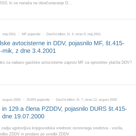
2010, ki se nanaša na obračunavanje D...
maj 2001
MF pojasnilo
Davčni bilten, št. 4, stran 9, maj 2001
ske avtocisterne in DDV, pojasnilo MF, št.415-
-mik, z dne 3.4.2001
lahko za nabavo gasilske avtocisterne zaprosi MF za oprostitev plačila DDV?
avgust 2000
DURS pojasnilo
Davčni bilten, št. 7, stran 12, avgust 2000
. in 129.a člena PZDDV, pojasnilo DURS št.415-
z dne 19.07.2000
e zadja ugotovljiva knjigovodska vrednost osnovnega sredstva - vozila,
vedbo ZDDV in prodano po uvedbi ZDDV.