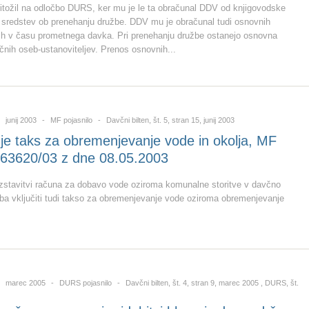
itožil na odločbo DURS, ker mu je le ta obračunal DDV od knjigovodske
 sredstev ob prenehanju družbe. DDV mu je obračunal tudi osnovnih
ih v času prometnega davka. Pri prenehanju družbe ostanejo osnovna
zičnih oseb-ustanoviteljev. Prenos osnovnih...
junij 2003
MF pojasnilo
Davčni bilten, št. 5, stran 15, junij 2003
e taks za obremenjevanje vode in okolja, MF
. 63620/03 z dne 08.05.2003
i izstavitvi računa za dobavo vode oziroma komunalne storitve v davčno
a vključiti tudi takso za obremenjevanje vode oziroma obremenjevanje
marec 2005
DURS pojasnilo
Davčni bilten, št. 4, stran 9, marec 2005 , DURS, št.