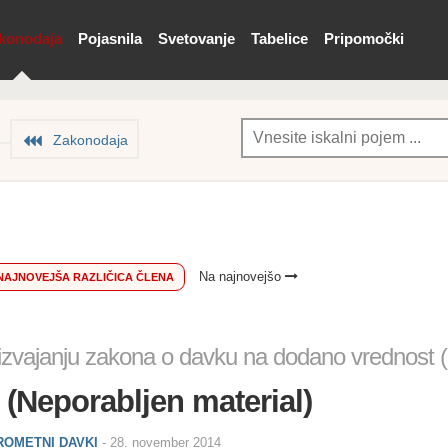
konodaja
Pojasnila
Svetovanje
Tabelice
Pripomočki
Zakonodaja
Na najnovejšo
NAJNOVEJŠA RAZLIČICA ČLENA
o izvajanju zakona o davku na dodano vrednos
n (Neporabljen material)
PROMETNI DAVKI
-
28. november 2014