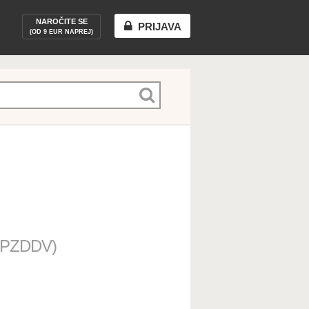
NAROČITE SE
PRIJAVA
(OD 9 EUR NAPREJ)
Naročite paket
Odjava
t (PZDDV)