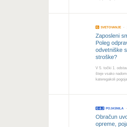
G
SVETOVANJE
Zaposleni s
Poleg odpra
odvetniške s
stroške?
V 5. točki 1. odst
šteje vsako nadome
kateregakoli pogoja
G
&
J
POJASNILA
Obračun uvo
opreme, poj