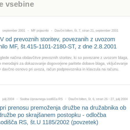
e vsebine
september 2001
MF pojasnilo
Davčni bilten, št. 7, stran 21, september 2001
 od prevoznih storitev, povezanih z uvozom
nilo MF, št.415-1101-2180-ST, z dne 2.8.2001
 glede načina obdavčitve prevoznih storitev, ki so povezane z uvozom blaga,
o merodajni za dokazovanje dogovorjene paritete dobave blaga, vključevanje
 v davčno osnovo pri uvoza, račun podprevoznika in klavzula na računu.
julij 2004
Sodba Upravnega sodišča RS
Davčni bilten, št. 6, stran 26 - 27, julij 2004
 pri prenosu premoženja družbe na družabnika ob
družbe po skrajšanem postopku - odločba
odišča RS, št.U 1185/2002 (povzetek)