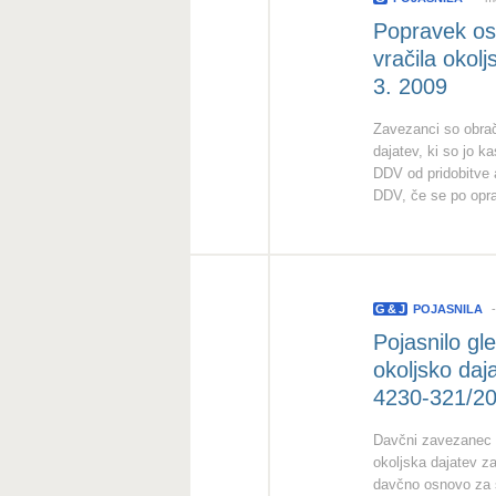
Popravek osn
vračila okol
3. 2009
Zavezanci so obrač
dajatev, ki so jo 
DDV od pridobitve 
DDV, če se po opra
G
&
J
POJASNILA
Pojasnilo g
okoljsko daj
4230-321/20
Davčni zavezanec n
okoljska dajatev z
davčno osnovo za 