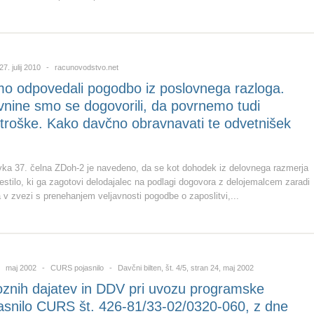
27. julij 2010
racunovodstvo.net
mo odpovedali pogodbo iz poslovnega razloga.
vnine smo se dogovorili, da povrnemo tudi
troške. Kako davčno obravnavati te odvetnišek
avka 37. čelna ZDoh-2 je navedeno, da se kot dohodek iz delovnega razmerja
stilo, ki ga zagotovi delodajalec na podlagi dogovora z delojemalcem zaradi
 v zvezi s prenehanjem veljavnosti pogodbe o zaposlitvi,...
maj 2002
CURS pojasnilo
Davčni bilten, št. 4/5, stran 24, maj 2002
znih dajatev in DDV pri uvozu programske
asnilo CURS št. 426-81/33-02/0320-060, z dne