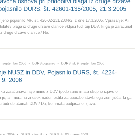
avčna osnova pri pridobitvi blaga iz druge države
 pojasnilo DURS, št. 42601-135/2005, 21.3.2005
vljeno pojasnilo MF, št. 426-02-231/2004/2, z dne 17.3.2005. Vprašanje: Ali
obitev blaga iz druge države članice vključi tudi tuji DDV, ki ga je zaračunal
z druge države članice? Ne.
september 2006
DURS pojasnilo
DURS, št. 9, september 2006
je NUSZ in DDV, Pojasnilo DURS, št. 4224-
 9. 2006
ku zaračunava najemnino z DDV (podpisano imata skupno izjavo o
a jo, ali mora na znesek nadomestila za uporabo stavbnega zemljišča, ki ga
 tudi obračunati DDV? Da, ker imata podpisano izjavo.
rec 2009
DURS pojasnilo
DURS, št. 03, marec 2009