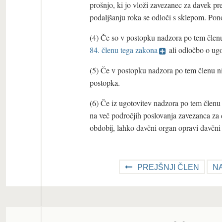
prošnjo, ki jo vloži zavezanec za davek pr
podaljšanju roka se odloči s sklepom. Pon
(4) Če so v postopku nadzora po tem člen
84. členu tega zakona
ali odločbo o ugo
(5) Če v postopku nadzora po tem členu nis
postopka.
(6) Če iz ugotovitev nadzora po tem členu 
na več področjih poslovanja zavezanca za 
obdobij, lahko davčni organ opravi davčni 
PREJŠNJI ČLEN
N