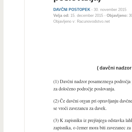
DAVČNI POSTOPEK
-
30. november 2015
Velja od:
15. december 2015
Objavljeno:
3
Objavljeno v:
Racunovodstvo.net
( davčni nadzo
(1) Davčni nadzor posameznega področja 
za določeno področje poslovanja.
(2) Če davčni organ pri opravljanju davčne
se vroči zavezancu za davek.
(3) K zapisniku iz prejšnjega odstavka la
zapisnika, o čemer mora biti zavezanec za