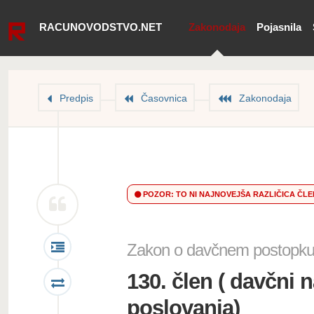
RACUNOVODSTVO.NET
Zakonodaja
Pojasnila
Predpis
Časovnica
Zakonodaja
POZOR: TO NI NAJNOVEJŠA RAZLIČICA ČL
Zakon o davčnem postopku
130. člen ( davčni
poslovanja)