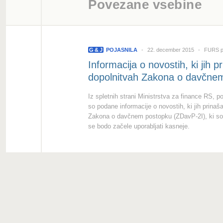
Povezane vsebine
G
&
J
POJASNILA
22. december 2015
FURS po
Informacija o novostih, ki jih
dopolnitvah Zakona o davčne
Iz spletnih strani Ministrstva za finance RS, 
so podane informacije o novostih, ki jih prin
Zakona o davčnem postopku (ZDavP-2I), ki so z
se bodo začele uporabljati kasneje.