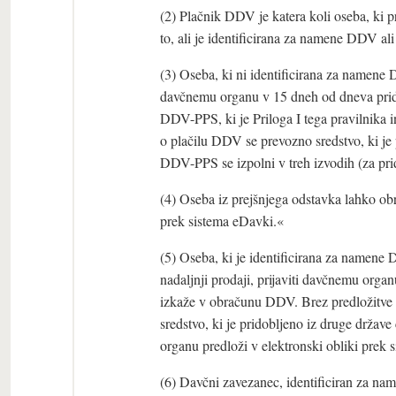
(2) Plačnik DDV je katera koli oseba, ki p
to, ali je identificirana za namene DDV ali
(3) Oseba, ki ni identificirana za namene 
davčnemu organu v 15 dneh od dneva prido
DDV-PPS, ki je Priloga I tega pravilnika 
o plačilu DDV se prevozno sredstvo, ki je 
DDV-PPS se izpolni v treh izvodih (za prido
(4) Oseba iz prejšnjega odstavka lahko o
prek sistema eDavki.«
(5) Oseba, ki je identificirana za namene
nadaljnji prodaji, prijaviti davčnemu o
izkaže v obračunu DDV. Brez predložitve 
sredstvo, ki je pridobljeno iz druge drža
organu predloži v elektronski obliki prek 
(6) Davčni zavezanec, identificiran za na