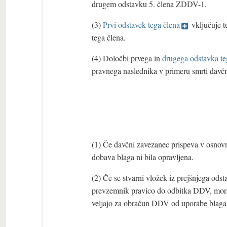
drugem odstavku 5. člena ZDDV-1.
(3)
Prvi odstavek tega člena
vključuje t
tega člena.
(4) Določbi prvega in
drugega odstavka te
pravnega naslednika v primeru smrti davč
(1) Če davčni zavezanec prispeva v osnovn
dobava blaga ni bila opravljena.
(2) Če se stvarni vložek iz prejšnjega ods
prevzemnik pravico do odbitka DDV, mora 
veljajo za obračun DDV od uporabe blaga 