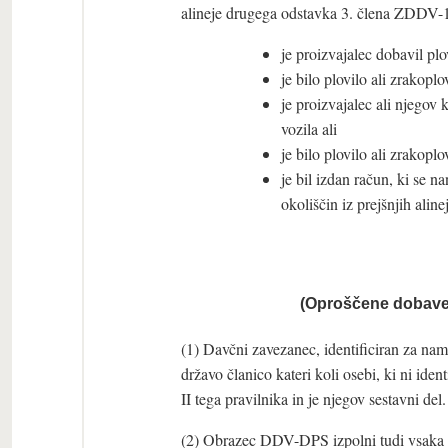
alineje drugega odstavka 3. člena ZDDV-1
je proizvajalec dobavil pl
je bilo plovilo ali zrakop
je proizvajalec ali njegov 
vozila ali
je bilo plovilo ali zrakopl
je bil izdan račun, ki se 
okoliščin iz prejšnjih alinej
(Oproščene dobave 
(1) Davčni zavezanec, identificiran za na
državo članico kateri koli osebi, ki ni id
II tega pravilnika in je njegov sestavni del.
(2) Obrazec DDV-DPS izpolni tudi vsaka o