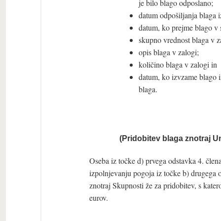
je bilo blago odposlano;
datum odpošiljanja blaga i
datum, ko prejme blago v s
skupno vrednost blaga v za
opis blaga v zalogi;
količino blaga v zalogi in
datum, ko izvzame blago iz
blaga.
(Pridobitev blaga znotraj U
Oseba iz točke d) prvega odstavka 4. člen
izpolnjevanju pogoja iz točke b) drugega
znotraj Skupnosti že za pridobitev, s kat
eurov.