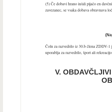
(5) Če dobavi hrano in/ali pijačo en davčn
zavezanec, se vsaka dobava obravnava loč
(Na
Čoln za razvedrilo iz 30.b člena ZDDV-1 j
uporablja za razvedrilo, šport ali rekreacijo
V. OBDAVČLJIV
OB