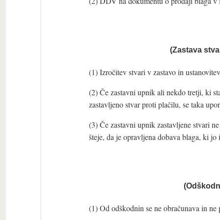
(2) DDV na dokumentu o prodaji blaga v i
(Zastava stva
(1) Izročitev stvari v zastavo in ustanovit
(2) Če zastavni upnik ali nekdo tretji, ki 
zastavljeno stvar proti plačilu, se taka up
(3) Če zastavni upnik zastavljene stvari ne 
šteje, da je opravljena dobava blaga, ki jo
(Odškodni
(1) Od odškodnin se ne obračunava in ne