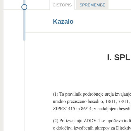
ČISTOPIS
SPREMEMBE
Kazalo
I. S
(1) Ta pravilnik podrobneje ureja izvajan
uradno prečiščeno besedilo, 18/11, 78/11
ZIPRS1415 in 86/14; v nadaljnjem besed
(2) Pri izvajanju ZDDV-1 se upošteva tud
o določitvi izvedbenih ukrepov za Direk