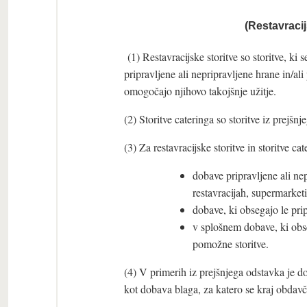
(Restavracij
(1) Restavracijske storitve so storitve, ki 
pripravljene ali nepripravljene hrane in/al
omogočajo njihovo takojšnje užitje.
(2) Storitve cateringa so storitve iz prejšnj
(3) Za restavracijske storitve in storitve cat
dobave pripravljene ali ne
restavracijah, supermarket
dobave, ki obsegajo le pri
v splošnem dobave, ki obse
pomožne storitve.
(4) V primerih iz prejšnjega odstavka je d
kot dobava blaga, za katero se kraj obdav