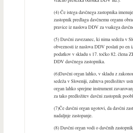
(4) Če istega davčnega zastopnika imenuje
zastopnik predlaga davčnemu organu obrač
pravice iz naslova DDV za vsakega davčn
(5) Davčni zavezanec, ki nima sedeža v Sl
obveznosti iz naslova DDV poslati po en i
podatkov v skladu s 17. točko 82. člena ZD
DDV davčnega zastopnika.
(6)Davčni organ lahko, v skladu z zakono
sedeža v Sloveniji, zahteva predložitev us
organ lahko sprejme instrument zavarovanj
za tako predložitev davčni zastopnik poobl
(7)Če davčni organ ugotovi, da davčni zas
nadaljnje zastopanje.
(8) Davčni organ vodi o davčnih zastopni