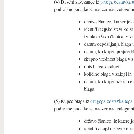
(4) Davčni zavezanec iz
prvega odstavka t
podrobne podatke za nadzor nad zalogami b
državo članico, kamor je od
identifikacijsko številko 
izdala država članica, v ka
datum odpošiljanja blaga 
datum, ko kupec prejme bl
skupno vrednost blaga v za
opis blaga v zalogi;
količino blaga v zalogi in
datum, ko kupec izvzame bl
blaga.
(5) Kupec blaga iz
drugega odstavka tega 
podrobne podatke za nadzor nad zalogami b
državo članico, iz katere j
identifikacijsko številko z