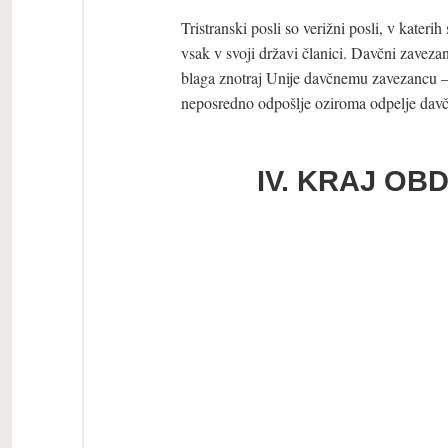
Tristranski posli so verižni posli, v kateri
vsak v svoji državi članici. Davčni zaveza
blaga znotraj Unije davčnemu zavezancu – p
neposredno odpošlje oziroma odpelje davč
IV. KRAJ OB