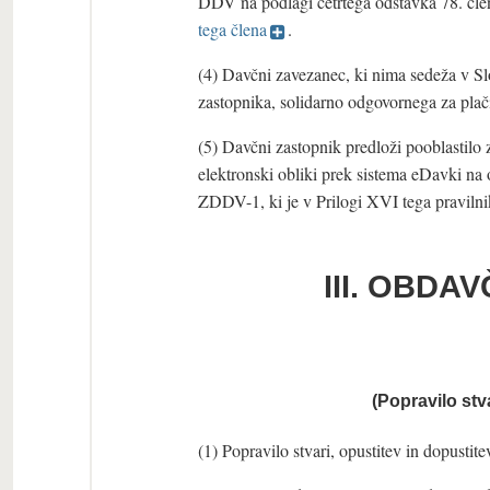
DDV na podlagi četrtega odstavka 78. čle
tega člena
.
(4) Davčni zavezanec, ki nima sedeža v S
zastopnika, solidarno odgovornega za pla
(5) Davčni zastopnik predloži pooblastilo 
elektronski obliki prek sistema eDavki na
ZDDV-1, ki je v Prilogi XVI tega pravilnik
III. OBDA
(Popravilo stv
(1) Popravilo stvari, opustitev in dopustite