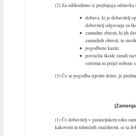
(2) Za odškodnino iz prejšnjega odstavka 
dobava, ki jo dobavitelj o
dobavitelj odgovarja za šk
zamudne obresti, ki jih d
zamudnih obresti, in stroš
pogodbene kazni;
povračila škode zaradi raz
oziroma ni prejel nobene st
(3) Če se pogodba izpolni delno, je predm
(Zamenja
(1) Če dobavitelj v garancijskem roku zam
kakovosti in tehničnih značilnosti, se ta d