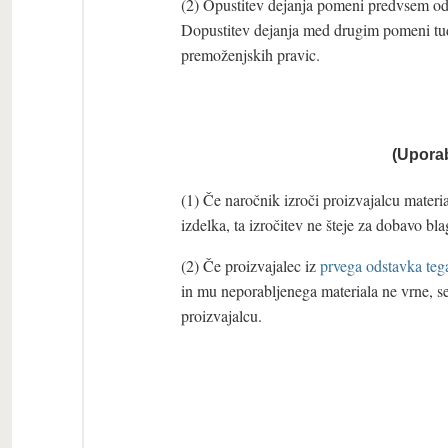
(2) Opustitev dejanja pomeni predvsem odr
Dopustitev dejanja med drugim pomeni tud
premoženjskih pravic.
(Upora
(1) Če naročnik izroči proizvajalcu materi
izdelka, ta izročitev ne šteje za dobavo 
(2) Če proizvajalec iz
prvega odstavka teg
in mu neporabljenega materiala ne vrne, se
proizvajalcu.