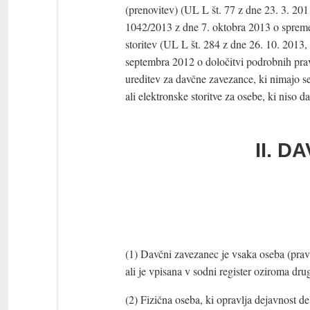
(prenovitev) (UL L št. 77 z dne 23. 3. 201
1042/2013 z dne 7. oktobra 2013 o spreme
storitev (UL L št. 284 z dne 26. 10. 2013,
septembra 2012 o določitvi podrobnih pra
ureditev za davčne zavezance, ki nimajo se
ali elektronske storitve za osebe, ki niso d
II. D
(1) Davčni zavezanec je vsaka oseba (prav
ali je vpisana v sodni register oziroma dru
(2) Fizična oseba, ki opravlja dejavnost 