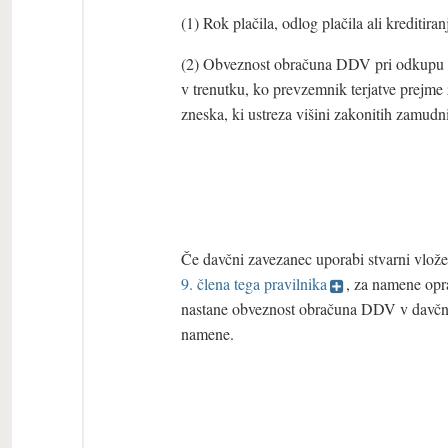
(1) Rok plačila, odlog plačila ali krediti
(2) Obveznost obračuna DDV pri odkupu zap
v trenutku, ko prevzemnik terjatve prejme 
zneska, ki ustreza višini zakonitih zamudni
Če davčni zavezanec uporabi stvarni vlož
9. člena tega pravilnika
, za namene opr
nastane obveznost obračuna DDV v davčnem
namene.