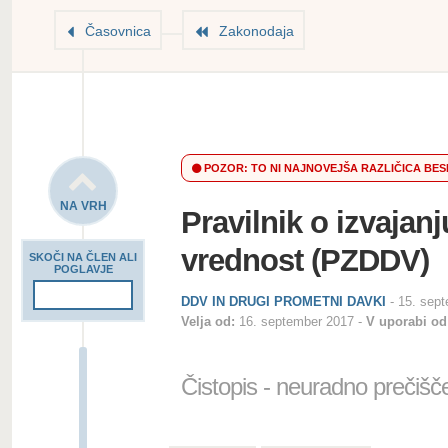
Časovnica
Zakonodaja
POZOR: TO NI NAJNOVEJŠA RAZLIČICA BES
NA VRH
Pravilnik o izvaja
vrednost (PZDDV)
SKOČI NA ČLEN ALI
POGLAVJE
DDV IN DRUGI PROMETNI DAVKI
-
15. sep
Velja od:
16. september 2017
V uporabi od
Čistopis - neuradno prečišč