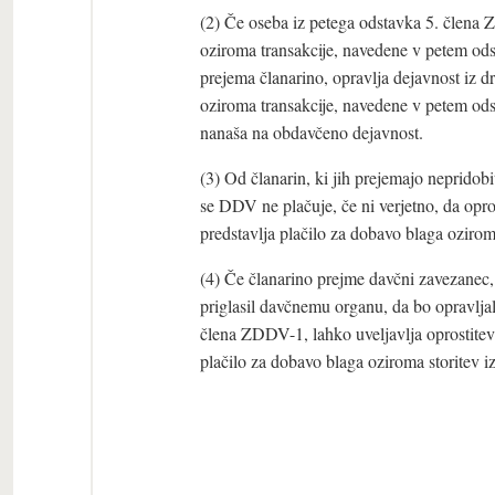
(2) Če oseba iz petega odstavka 5. člena 
oziroma transakcije, navedene v petem od
prejema članarino, opravlja dejavnost iz 
oziroma transakcije, navedene v petem od
nanaša na obdavčeno dejavnost.
(3) Od članarin, ki jih prejemajo nepridob
se DDV ne plačuje, če ni verjetno, da opr
predstavlja plačilo za dobavo blaga oziro
(4) Če članarino prejme davčni zavezanec,
priglasil davčnemu organu, da bo opravlja
člena ZDDV-1, lahko uveljavlja oprostitev 
plačilo za dobavo blaga oziroma storitev