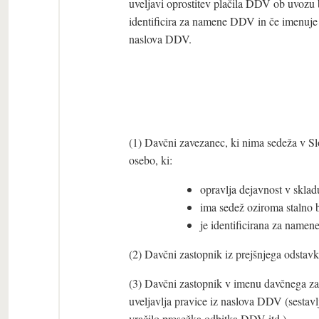
uveljavi oprostitev plačila DDV ob uvozu
identificira za namene DDV in če imenuje 
naslova DDV.
(1) Davčni zavezanec, ki nima sedeža v Sl
osebo, ki:
opravlja dejavnost v skl
ima sedež oziroma stalno bi
je identificirana za nam
(2) Davčni zastopnik iz prejšnjega odstavk
(3) Davčni zastopnik v imenu davčnega zav
uveljavlja pravice iz naslova DDV (sesta
vračilo presežka odbitka DDV itd.).