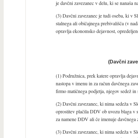
je davčni zavezanec v delu, ki se nanaša 
(3) Davčni zavezanec je tudi oseba, ki v Sl
stalnega ali običajnega prebivališča (v nad
opravlja ekonomsko dejavnost, opredelje
(Davčni zave
(1) Podružnica, prek katere opravlja dejav
nastopa v imenu in za račun davčnega zave
firmo matičnega podjetja, njegov sedež in 
(2) Davčni zavezanec, ki nima sedeža v Slov
oprostitev plačila DDV ob uvozu blaga v s
za namene DDV ali če imenuje davčnega z
(3) Davčni zavezanec, ki nima sedeža v Slov