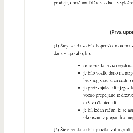
prodaje, obračuna DDV v skladu s splošn
(Prva upo
(1) Šteje se, da so bila kopenska motorna
dana v uporabo, ko:
se je vozilo prvič registri
je bilo vozilo dano na razp
brez registracije za cestno
je proizvajalec ali njegov 
vozilo prepeljano iz države
državo članico ali
je bil izdan račun, ki se 
okoliščin iz prejšnjih alinej
(2) Šteje se, da so bila plovila iz druge a