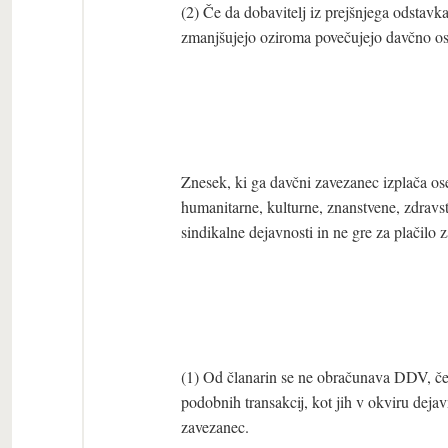
(2) Če da dobavitelj iz prejšnjega odstavk
zmanjšujejo oziroma povečujejo davčno o
Znesek, ki ga davčni zavezanec izplača ose
humanitarne, kulturne, znanstvene, zdravst
sindikalne dejavnosti in ne gre za plačilo
(1) Od članarin se ne obračunava DDV, če p
podobnih transakcij, kot jih v okviru dej
zavezanec.