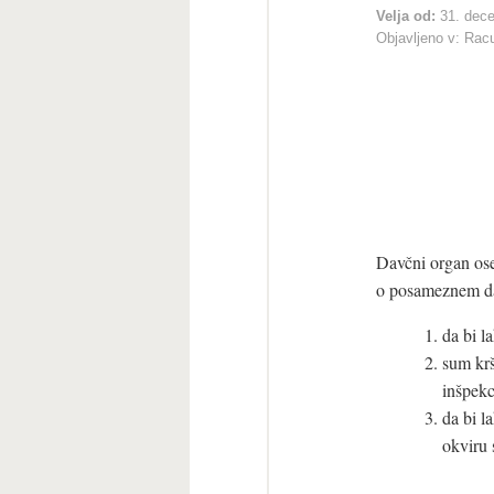
Velja od:
31. dec
Objavljeno v:
Racu
Davčni organ ose
o posameznem dav
da bi l
sum krš
inšpekc
da bi l
okviru s