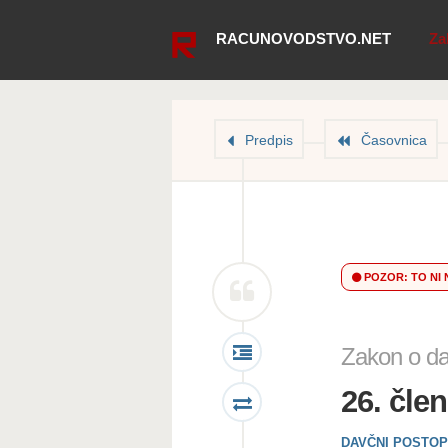
RACUNOVODSTVO.NET
Za
Predpis
Časovnica
POZOR: TO NI 
Zakon o d
26. čle
DAVČNI POSTO