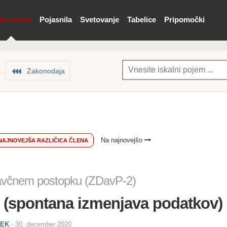
konodaja
Pojasnila
Svetovanje
Tabelice
Pripomočki
Zakonodaja
Na najnovejšo
NAJNOVEJŠA RAZLIČICA ČLENA
avčnem postopku (ZDavP-2)
n (spontana izmenjava podatkov)
PEK
-
30. december 2020