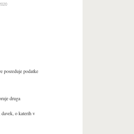
2020
ve posreduje podatke
oruje druga
 davek, o katerih v