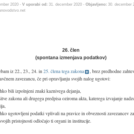
ember 2020
V uporabi od:
31. december 2020
Objavljeno:
30. december 
novodstvo.net
26. člen
(spontana izmenjava podatkov)
bam iz 22., 23., 24. in
25. člena tega zakona
, brez predhodne zahte
čnem zavezancu, če pri opravljanju svojih nalog ugotovi:
ahko bili izpolnjeni znaki kaznivega dejanja,
itve zakona ali drugega predpisa oziroma akta, katerega izvajanje nadz
ija,
ahko ugotovljeni podatki vplivali na pravice in obveznosti zavezancev za
vojih pristojnosti odločajo ti organi in institucije.