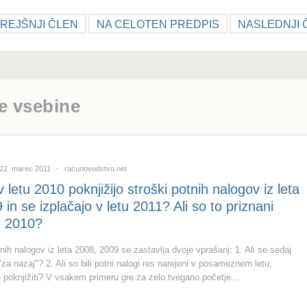
REJŠNJI ČLEN
NA CELOTEN PREDPIS
NASLEDNJI 
e vsebine
22. marec 2011
racunovodstvo.net
v letu 2010 poknjižijo stroški potnih nalogov iz leta
in se izplačajo v letu 2011? Ali so to priznani
tu 2010?
nih nalogov iz leta 2008, 2009 se zastavlja dvoje vprašanj: 1. Ali se sedaj
 "za nazaj"? 2. Ali so bili potni nalogi res narejeni v posameznem letu,
e poknjižiti? V vsakem primeru gre za zelo tvegano početje...