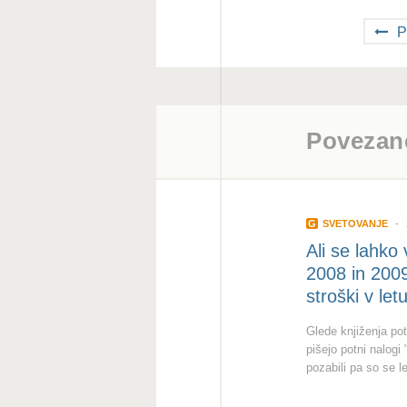
P
Povezan
G
SVETOVANJE
Ali se lahko 
2008 in 2009 
stroški v le
Glede knjiženja pot
pišejo potni nalogi
pozabili pa so se l