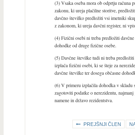
(3) Vsaka oseba mora ob odprtju računa pri 
zakonu, ki ureja plačilne storitve, predlo
davčno številko predložiti vsi imetniki sku
z zakonom, ki ureja davčni register, ni vpis
(4) Fizični osebi ni treba predložiti davčne
dohodke od druge fizične osebe.
(5) Davčne številke tudi ni treba predlož
izplača fizični osebi, ki se šteje za nere
davčne številke ter dosega občasne dohod
(6) V primeru izplačila dohodka v skladu 
zagotoviti podatke o nerezidentu, najmanj 
namene in državo rezidentstva.
PREJŠNJI ČLEN
N