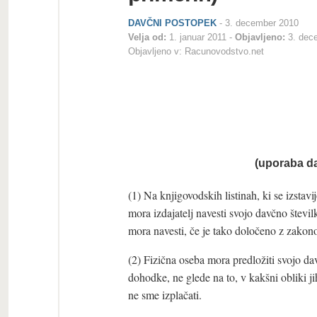
DAVČNI POSTOPEK
-
3. december 2010
Velja od:
1. januar 2011
Objavljeno:
3. dec
Objavljeno v:
Racunovodstvo.net
(uporaba da
(1) Na knjigovodskih listinah, ki se izst
mora izdajatelj navesti svojo davčno števi
mora navesti, če je tako določeno z zako
(2) Fizična oseba mora predložiti svojo d
dohodke, ne glede na to, v kakšni obliki ji
ne sme izplačati.