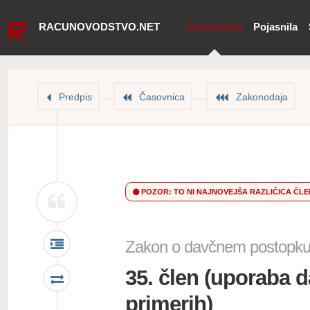
RACUNOVODSTVO.NET
Zakonodaja
Pojasnila
Predpis
Časovnica
Zakonodaja
POZOR: TO NI NAJNOVEJŠA RAZLIČICA ČL
Zakon o davčnem postopku
35. člen (uporaba d
primerih)