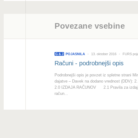
Povezane vsebine
G
&
J
POJASNILA
13. oktober 2016
FURS poja
Računi - podrobnejši opis
Podrobnejši opis je povzet iz spletne strani Mi
dajatve – Davek na dodano vrednost (DDV): 2. 
2.0 IZDAJA RAČUNOV 2.1 Pravila za izdaja
račun...