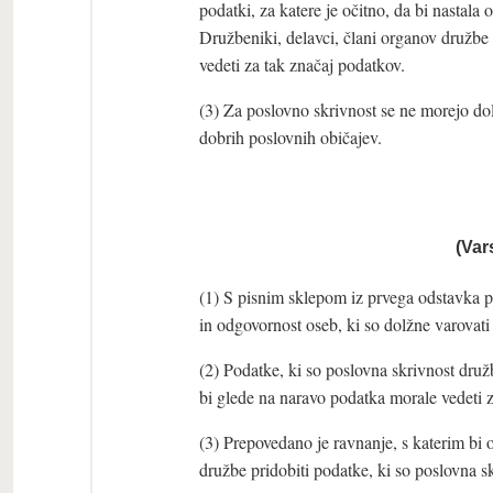
podatki, za katere je očitno, da bi nastal
Družbeniki, delavci, člani organov družbe i
vedeti za tak značaj podatkov.
(3) Za poslovno skrivnost se ne morejo dolo
dobrih poslovnih običajev.
(Var
(1) S pisnim sklepom iz prvega odstavka p
in odgovornost oseb, ki so dolžne varovati
(2) Podatke, ki so poslovna skrivnost družb
bi glede na naravo podatka morale vedeti z
(3) Prepovedano je ravnanje, s katerim bi
družbe pridobiti podatke, ki so poslovna s