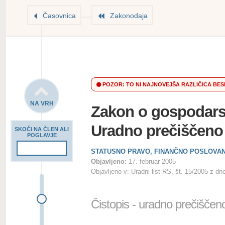
Časovnica
Zakonodaja
POZOR: TO NI NAJNOVEJŠA RAZLIČICA BES
NA VRH
Zakon o gospodars
Uradno prečiščeno
SKOČI NA ČLEN ALI
POGLAVJE
STATUSNO PRAVO, FINANČNO POSLOVA
Objavljeno:
17. februar 2005
Objavljeno v:
Uradni list RS, št. 15/2005 z dn
Čistopis - uradno prečiščen