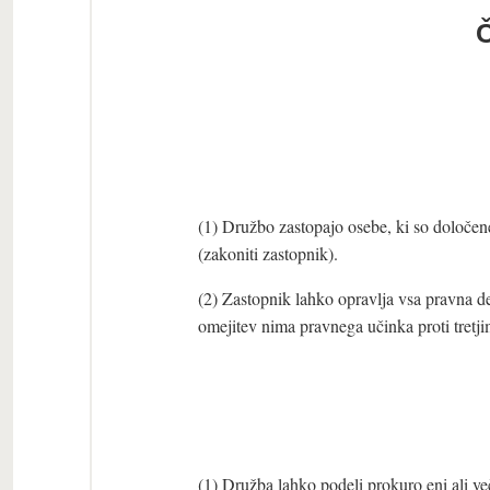
Č
Z
(1) Družbo zastopajo osebe, ki so določen
(zakoniti zastopnik).
(2) Zastopnik lahko opravlja vsa pravna de
omejitev nima pravnega učinka proti tretj
(1) Družba lahko podeli prokuro eni ali v