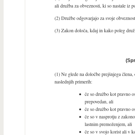
ali družba za obveznosti, ki so nastale iz p
(2) Družbe odgovarjajo za svoje obveznos
(3) Zakon določa, kdaj in kako poleg druž
(Sp
(1) Ne glede na določbe prejšnjega člena, 
naslednjih primerih:
če so družbo kot pravno ose
prepovedan, ali
če so družbo kot pravno os
če so v nasprotju z zakon
lastnim premoženjem, ali
če so v svojo korist ali v 