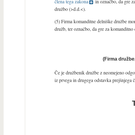
člena tega zakona
in označbo, da gre z
družbo (>d.d.<).
(5) Firma komanditne delniške družbe mora 
družb, ter označbo, da gre za komanditno 
(Firma družbe
Če je družbenik družbe z neomejeno odgov
iz prvega in drugega odstavka prejšnjega 