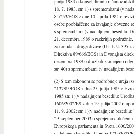
junija 1983 o konsolidiranih računovodski
18. 7. 1983, str. 1) s spremembami (v nad
84/253/EGS z dne 10. aprila 1984 o revizij
osebe pooblaščene za izvajanje obvezne rev
s spremembami (v nadaljnjem besedilu: Di
21. decembra 1989 o razkritjih podružnic, k
zakonodaja druge države (UL L št. 395 z d
Direktiva 89/666/EGS) in Dvanajsta direk
decembra 1989 o družbah z omejeno odgov
str. 40) s spremembami (v nadaljnjem bes
(2) S tem zakonom se podrobneje ureja iz
2137/85/EGS z dne 25. julija 1985 o Evr
1985 str. 1)(v nadaljnjem besedilu: Ured
1606/2002/ES z dne 19. julija 2002 o upo
11. 9. 2002; str. 1)(v nadaljnjem besedi
29. september 2003 o sprejemu določenih
Evropskega parlamenta in Sveta 1606/2002
nadaljnjem besedilu: Uredba 1725/2003/E