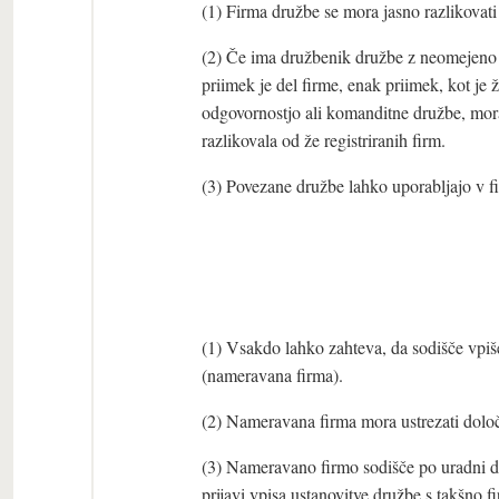
(1) Firma družbe se mora jasno razlikovati
(2) Če ima družbenik družbe z neomejeno
priimek je del firme, enak priimek, kot je
odgovornostjo ali komanditne družbe, mora 
razlikovala od že registriranih firm.
(3) Povezane družbe lahko uporabljajo v f
(1) Vsakdo lahko zahteva, da sodišče vpiše 
(nameravana firma).
(2) Nameravana firma mora ustrezati določ
(3) Nameravano firmo sodišče po uradni dol
prijavi vpisa ustanovitve družbe s takšno 