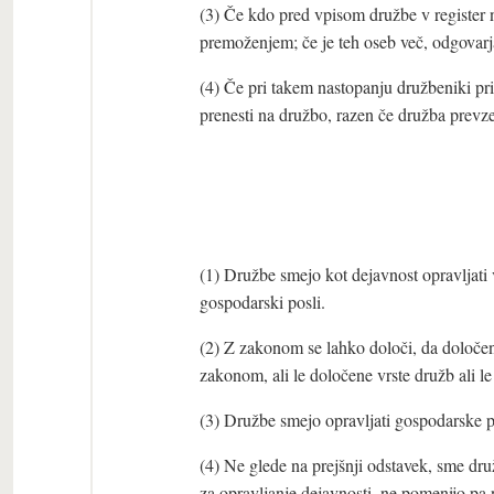
(3) Če kdo pred vpisom družbe v register
premoženjem; če je teh oseb več, odgovarj
(4) Če pri takem nastopanju družbeniki pri
prenesti na družbo, razen če družba prevz
(1) Družbe smejo kot dejavnost opravljati v
gospodarski posli.
(2) Z zakonom se lahko določi, da določen
zakonom, ali le določene vrste družb ali le
(3) Družbe smejo opravljati gospodarske pos
(4) Ne glede na prejšnji odstavek, sme druž
za opravljanje dejavnosti, ne pomenijo pa