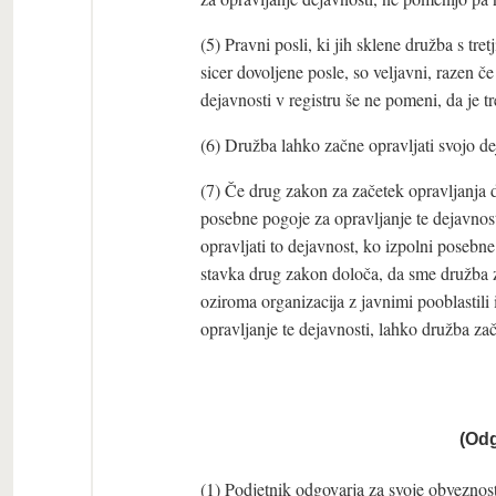
(5) Pravni posli, ki jih sklene družba s tre
sicer dovoljene posle, so veljavni, razen če
dejavnosti v registru še ne pomeni, da je tr
(6) Družba lahko začne opravljati svojo dej
(7) Če drug zakon za začetek opravljanja 
posebne pogoje za opravljanje te dejavnos
opravljati to dejavnost, ko izpolni poseb
stavka drug zakon določa, da sme družba za
oziroma organizacija z javnimi pooblastili
opravljanje te dejavnosti, lahko družba zač
(Odg
(1) Podjetnik odgovarja za svoje obvezno