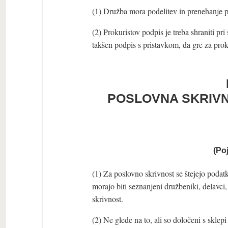
(1) Družba mora podelitev in prenehanje pro
(2) Prokuristov podpis je treba shraniti pr
takšen podpis s pristavkom, da gre za pro
POSLOVNA SKRIVN
(Po
(1) Za poslovno skrivnost se štejejo podat
morajo biti seznanjeni družbeniki, delavci
skrivnost.
(2) Ne glede na to, ali so določeni s sklepi