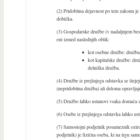
(2) Pridobitna dejavnost po tem zakonu je 
dobička.
(3) Gospodarske družbe (v nadaljnjem bes
eni izmed naslednjih oblik:
kot osebne družbe: družba
kot kapitalske družbe: dr
delniška družba.
(4) Družbe iz prejšnjega odstavka se šteje
(nepridobitna družba) ali deloma opravljajo
(5) Družbo lahko ustanovi vsaka domača al
(6) Osebe iz prejšnjega odstavka lahko ust
(7) Samostojni podjetnik posameznik ozir
podjetnik) je fizična oseba, ki na trgu sam