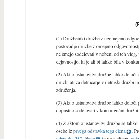
(
(1) Družbeniki družbe z neomejeno odgovo
poslovodje družbe z omejeno odgovornostjo
ne smejo sodelovati v nobeni od teh vlog, p
dejavnostjo, ki je ali bi lahko bila v kon
(2) Akt o ustanovitvi družbe lahko določi 
družbi ali za delničarje v delniški družbi 
združenja.
(3) Akt o ustanovitvi družbe lahko določi 
dopustno sodelovati v konkurenčni družbi
(4) Z aktom o ustanovitvi družbe se lahko d
osebe iz
prvega odstavka tega člena
. P
odstavka 250. člena
in prve alinee
tret