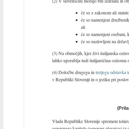
(2) V slovenščini morajo biti izdelani in ob
če so z zakonom ali statut
če so namenjeni družbenik
ali
če so namenjeni osebam, k
če so naslovljeni na držav
(3) Na območjih, kjer živi italijanska ozi
lahko uporablja tudi italijanščina oziroma
(4) Določbe drugega in
tretjega odstavka 
v Republiki Sloveniji in o jeziku pri poslo
(Pril
Vlada Republike Slovenije spremeni tolars
osnovnega kapitala (osnovne glavnice) iz