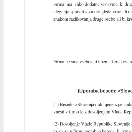
Firma ima lahko dodatne sestavine, ki druž
utegnejo spraviti v zmoto glede vrste ali o
znakom razlikovanja druge osebe ali bi krš
Firma ne sme vsebovati imen ali znakov tu
(Uporaba besede >Sloven
(1) Besedo >Slovenija< ali njene izpeljanke
vnesti v firmo le z dovoljenjem Vlade Repu
(2) Dovoljenje Vlade Republike Slovenije 
to, da se v firmi uporabijo besede, ki ozna