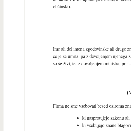
občinski).
Ime ali del imena zgodovinske ali druge zn
če je že umrla, pa z dovoljenjem njenega za
so še živi, ter z dovoljenjem ministra, pris
(
Firma ne sme vsebovati besed oziroma zn
ki nasprotujejo zakonu ali 
ki vsebujejo znane blagov