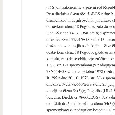
(1) S tem zakonom se v pravni red Republi
Prva direktiva Sveta 68/151/EGS z dne 9. 
družbenikov in tretjih oseb, ki jih države
odstavkom člena 58 Pogodbe, zato da se o
L št. 65 z dne 14. 3. 1968, str. 8) s spr
direktiva Sveta 77/91/EGS z dne 13. decem
družbenikov in tretjih oseb, ki jih države
odstavkom člena 58 Pogodbe glede ustanavl
kapitala, zato da se oblikujejo zaščitni u
1977, str. 1) s spremembami (v nadaljnjem
78/855/EGS z dne 9. oktobra 1978 o združi
št. 295 z dne 20. 10. 1978, str. 36) s sp
direktiva Sveta 78/660/EGS z dne 25. juli
temelji na členu 54(3)(g) Pogodbe (UL L š
besedilu: Direktiva 78/660/EGS), Šesta d
delniških družb, ki temelji na členu 54(3)
spremembami (v nadaljnjem besedilu: Dir