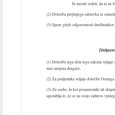
bi morali vedeti, da ta ne
(2) Določba prejšnjega odstavka se smisel
(3) Spore glede odgovornosti družbenikov
(Veljavn
(1) Določbe tega dela tega zakona veljajo
niso urejena drugače.
(2) Za podjetnika veljajo določbe Osmega 
(3) Za osebe, ki kot posamezniki ali skup
uporablja le, če se na svojo zahtevo vpišejo