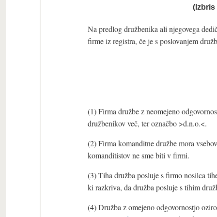
(Izbri
Na predlog družbenika ali njegovega dediča
firme iz registra, če je s poslovanjem druž
(1) Firma družbe z neomejeno odgovornost
družbenikov več, ter označbo >d.n.o.<.
(2) Firma komanditne družbe mora vsebova
komanditistov ne sme biti v firmi.
(3) Tiha družba posluje s firmo nosilca tih
ki razkriva, da družba posluje s tihim druž
(4) Družba z omejeno odgovornostjo oziro