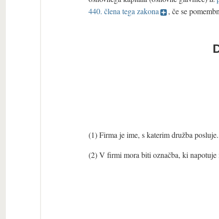
440. člena tega zakona
, če se pomembne
D
(1) Firma je ime, s katerim družba posluje.
(2) V firmi mora biti označba, ki napotuje