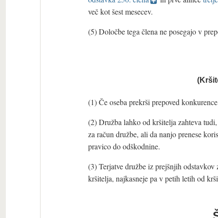
več kot šest mesecev.
(5) Določbe tega člena ne posegajo v prep
(Krši
(1) Če oseba prekrši prepoved konkurence
(2) Družba lahko od kršitelja zahteva tudi, 
za račun družbe, ali da nanjo prenese korist
pravico do odškodnine.
(3) Terjatve družbe iz prejšnjih odstavkov 
kršitelja, najkasneje pa v petih letih od krši