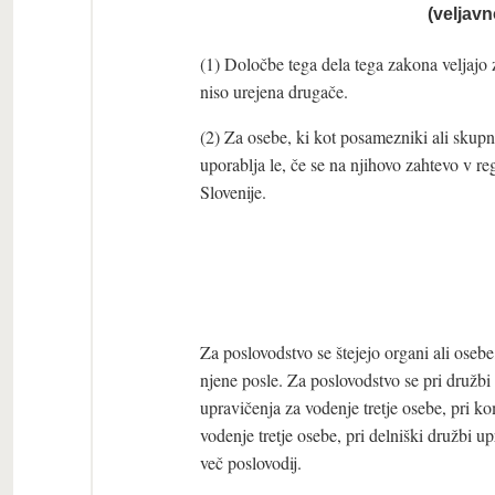
(veljav
(1) Določbe tega dela tega zakona veljajo
niso urejena drugače.
(2) Za osebe, ki kot posamezniki ali skupn
uporablja le, če se na njihovo zahtevo v reg
Slovenije.
Za poslovodstvo se štejejo organi ali oseb
njene posle. Za poslovodstvo se pri družb
upravičenja za vodenje tretje osebe, pri 
vodenje tretje osebe, pri delniški družbi u
več poslovodij.