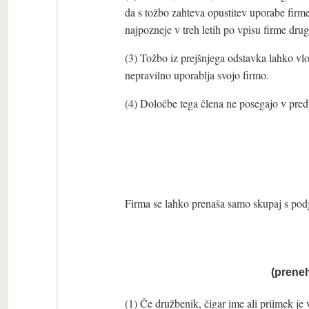
da s tožbo zahteva opustitev uporabe firme
najpozneje v treh letih po vpisu firme dru
(3) Tožbo iz prejšnjega odstavka lahko vlo
nepravilno uporablja svojo firmo.
(4) Določbe tega člena ne posegajo v predp
Firma se lahko prenaša samo skupaj s pod
(preneh
(1) Če družbenik, čigar ime ali priimek je