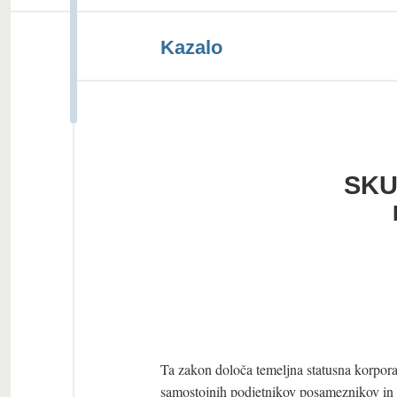
Kazalo
SKU
Ta zakon določa temeljna statusna korpora
samostojnih podjetnikov posameznikov in 