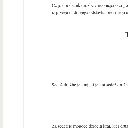
Če je družbenik družbe z neomejeno odgov
iz prvega in drugega odstavka prejšnjega 
Sedež družbe je kraj, ki je kot sedež družb
Za sedež je mogoče določiti kraj, kjer druž