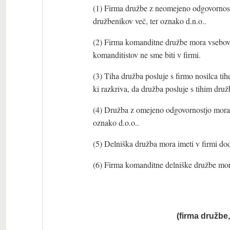
(1) Firma družbe z neomejeno odgovornost
družbenikov več, ter oznako d.n.o..
(2) Firma komanditne družbe mora vsebova
komanditistov ne sme biti v firmi.
(3) Tiha družba posluje s firmo nosilca tih
ki razkriva, da družba posluje s tihim druž
(4) Družba z omejeno odgovornostjo mora 
oznako d.o.o..
(5) Delniška družba mora imeti v firmi do
(6) Firma komanditne delniške družbe mora
(firma družbe