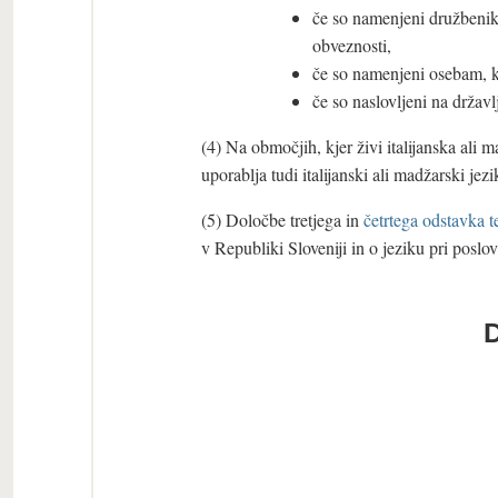
če so namenjeni družbenik
obveznosti,
če so namenjeni osebam, k
če so naslovljeni na držav
(4) Na območjih, kjer živi italijanska ali
uporablja tudi italijanski ali madžarski jezi
(5) Določbe tretjega in
četrtega odstavka t
v Republiki Sloveniji in o jeziku pri poslo
D