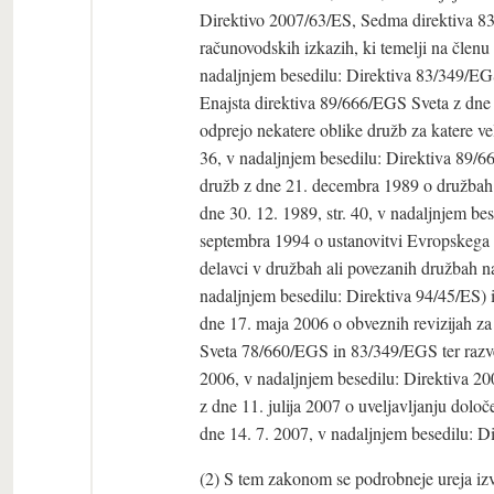
Direktivo 2007/63/ES, Sedma direktiva 83
računovodskih izkazih, ki temelji na členu
nadaljnjem besedilu: Direktiva 83/349/EGS
Enajsta direktiva 89/666/EGS Sveta z dne 2
odprejo nekatere oblike družb za katere ve
36, v nadaljnjem besedilu: Direktiva 89/
družb z dne 21. decembra 1989 o družbah
dne 30. 12. 1989, str. 40, v nadaljnjem b
septembra 1994 o ustanovitvi Evropskega s
delavci v družbah ali povezanih družbah n
nadaljnjem besedilu: Direktiva 94/45/ES)
dne 17. maja 2006 o obveznih revizijah za
Sveta 78/660/EGS in 83/349/EGS ter razvel
2006, v nadaljnjem besedilu: Direktiva 2
z dne 11. julija 2007 o uveljavljanju določ
dne 14. 7. 2007, v nadaljnjem besedilu: D
(2) S tem zakonom se podrobneje ureja i