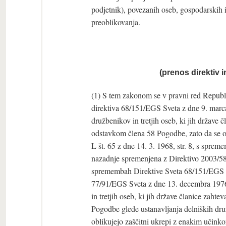
podjetnik), povezanih oseb, gospodarskih i
preoblikovanja.
(prenos direktiv 
(1) S tem zakonom se v pravni red Republi
direktiva 68/151/EGS Sveta z dne 9. marca
družbenikov in tretjih oseb, ki jih države
odstavkom člena 58 Pogodbe, zato da se o
L št. 65 z dne 14. 3. 1968, str. 8, s spre
nazadnje spremenjena z Direktivo 2003/58
spremembah Direktive Sveta 68/151/EGS gl
77/91/EGS Sveta z dne 13. decembra 1976 
in tretjih oseb, ki jih države članice zah
Pogodbe glede ustanavljanja delniških druž
oblikujejo zaščitni ukrepi z enakim učinko