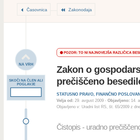
Časovnica
Zakonodaja
POZOR: TO NI NAJNOVEJŠA RAZLIČICA BES
NA VRH
Zakon o gospodars
prečiščeno besedil
SKOČI NA ČLEN ALI
POGLAVJE
STATUSNO PRAVO, FINANČNO POSLOVA
Velja od:
29. avgust 2009
Objavljeno:
14. 
Objavljeno v:
Uradni list RS, št. 65/2009 z dn
Čistopis - uradno prečiščen