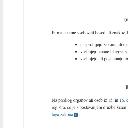
(
Firma ne sme vsebovati besed ali znakov, k
nasprotujejo zakonu ali mo
vsebujejo znane blagovne i
vsebujejo ali posnemajo u
(
Na predlog organov ali oseb iz 15. in
16. 
registra, če je s poslovanjem družbe kršen
tega zakona
.