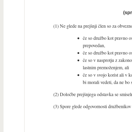
(sp
(1) Ne glede na prejšnji člen so za obvezno
če so družbo kot pravno ose
prepovedan,
če so družbo kot pravno os
če so v nasprotju z zakon
lastnim premoženjem, ali
če so v svojo korist ali v 
bi morali vedeti, da ne bo
(2) Določbe prejšnjega odstavka se smisel
(3) Spore glede odgovornosti družbenikov