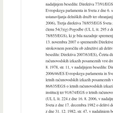
nadaljnjem besedilu: Direktiva 77/91/EGS)
Evropskega parlamenta in Sveta z dne 6.
ustanavljanja delniških družb ter ohranjan
2006), Tretja direktiva 78/855/EGS Sveta z
členu 54(3)(g) Pogodbe (UL L št. 295 z dne
78/855/EGS), ki je bila nazadnje spremen
13. novembra 2007 o spremembi Direktiv
strokovnem poročilu ob združitvi ali delit
besedilu: Direktiva 2007/63/ES), Četrta di
računovodskih izkazih posameznih vrst dru
8. 1978, str. 11, v nadaljnjem besedilu: D
2006/46/ES Evropskega parlamenta in Svet
letnih računovodskih izkazih posameznih 
86/635/EGS o letnih računovodskih izkazih
institucij ter 91/674/EGS o letnih računov
(UL L št. 224 z dne 16. 8. 2006, v nadalj
Sveta z dne 17. decembra 1982 o delitvi d
z dne 31. 12. 1982, str. 47, v nadaljnjem 