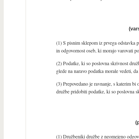
(var
(1) S pisnim sklepom iz prvega odstavka p
in odgovornost oseb, ki morajo varovati po
(2) Podatke, ki so poslovna skrivnost družb
glede na naravo podatka morale vedeti, da
(3) Prepovedano je ravnanje, s katerim bi
družbe pridobiti podatke, ki so poslovna s
(
(1) Družbeniki družbe z neomejeno odgovo