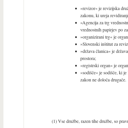
»revizor« je revizijska dru
zakonu, ki ureja revidiranj
»Agencija za trg vrednostn
vrednostnih papirjev po za
»organizirani trg« je organ
»Slovenski inštitut za reviz
»država članica« je držav
prostora;
»registrski organ« je organ
»sodišče« je sodišče, ki je
zakon ne določa drugače.
(1) Vse družbe, razen tihe družbe, so prav