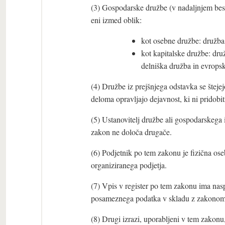
(3) Gospodarske družbe (v nadaljnjem bes
eni izmed oblik:
kot osebne družbe: družba
kot kapitalske družbe: dr
delniška družba in evrops
(4) Družbe iz prejšnjega odstavka se šteje
deloma opravljajo dejavnost, ki ni pridobit
(5) Ustanovitelj družbe ali gospodarskega 
zakon ne določa drugače.
(6) Podjetnik po tem zakonu je fizična ose
organiziranega podjetja.
(7) Vpis v register po tem zakonu ima nasp
posameznega podatka v skladu z zakonom, k
(8) Drugi izrazi, uporabljeni v tem zakonu